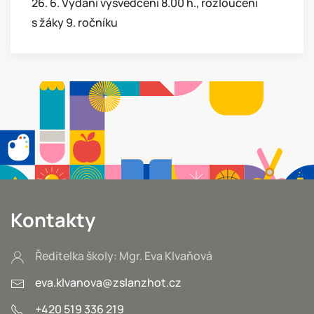
26. 6. Vydání vysvědčení 8.00 h., rozloučení
s žáky 9. ročníku
Kontakty
Ředitelka školy: Mgr. Eva Klvaňová
eva.klvanova@zslanzhot.cz
+420 519 336 219