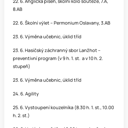
22. 6. Anglická píseň, školní kolo soutěže, 7.A,
8.AB
22. 6. Školní výlet – Permonium Oslavany, 3.AB
23. 6. Výměna učebnic, úklid tříd
23. 6. Hasičský záchranný sbor Lanžhot –
preventivní program (v 9 h. 1. st. a v 10 h. 2.
stupeň)
23. 6. Výměna učebnic, úklid tříd
24. 6. Agility
25. 6. Vystoupení kouzelníka (8.30 h. 1. st., 10.00
h. 2. st.)