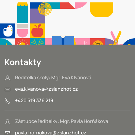
Kontakty
Ředitelka školy: Mgr. Eva Klvaňová
eva.klvanova@zslanzhot.cz
+420 519 336 219
Zástupce ředitelky: Mgr. Pavla Horňáková
pavla.hornakova@zslanzhot.cz